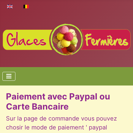
Select your language
Paiement avec Paypal ou
Carte Bancaire
Sur la page de commande vous pouvez
chosir le mode de paiement ' paypal