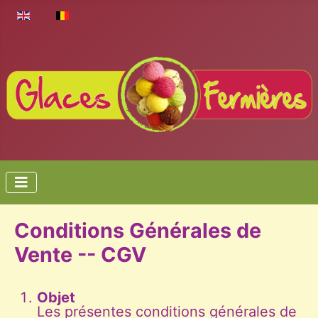
Select your language
Conditions Générales de
Vente -- CGV
Objet
Les présentes conditions générales de