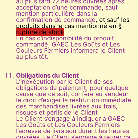
au plus tard 72 heures ouvrées après
acceptation d’une commande, sauf
mention particulière dans la
confirmation de com
mande
,
et sauf les
produits dans le cas mentionné en
§
rupture de stock
En cas d’indisponibilité du produit
commandé, GAEC Les Goûts et Les
Couleurs Fermiers informera le Client
au plus tôt.
Obligations du Client
L’inexécution par le Client de ses
obligations de paiement, pour quelque
cause que ce soit, confère au vendeur
le droit d’exiger la restitution immédiate
des marchandises livrées aux frais,
risques et périls de le Client
Le Client s’engage à indiquer à GAEC
Les Goûts et Les Couleurs Fermiers
l’adresse de livraison durant les heures
ouvrées. Le Client s’engage à retirer ça